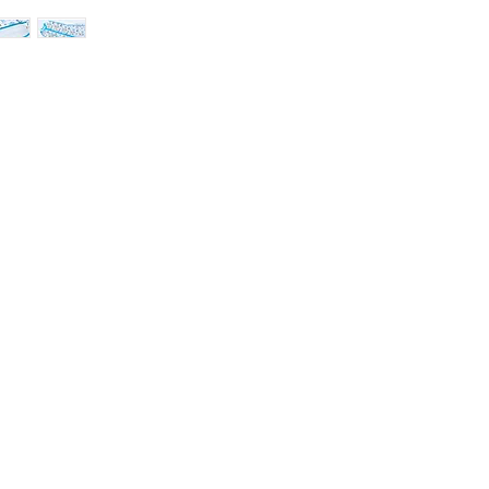
genişletilmiş
-
Açılabilen kolları, y
bebeğinizin tenine 
-
Dahili ayak uzantıl
- Geliştirilmiş be
oyuncular hem uykucu
- Çift yönlü fermuar 
ürünlerinde olduğu
işl
- Owli Uyku Gurusu 
bir dokunuşa sahip
- %95