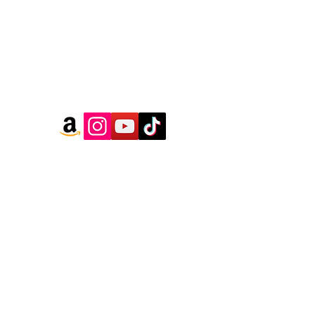
 kundak olarak kullanılabilir.
enilenen çıtçıtları gizleyen tasarımıyla
temas etmez, daha güvenli bir uyku
sunar.
arı sayesinde kolayca uyku tulumuna
çevrilebilir.
l ve bacak genişliği sayesinde hem
lar için en ideal rahatlığı sağlar.
ve fermuar korumaları tüm Owli uyku
 gibi yeni Owli Uyku Gurusunda da
erinizi kolaylaştırır.
yeni kumaşıyla artık daha yumuşak
, kullanımı ve bakımı daha kolay.
 Pamuk, %5 Elastan