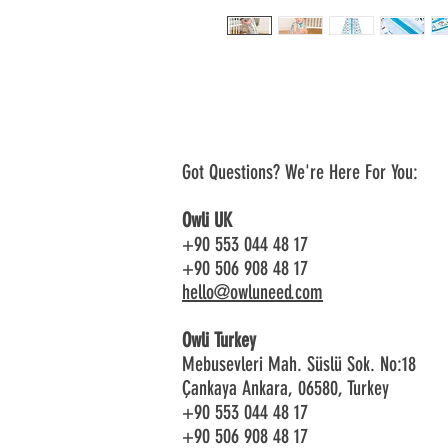
Got Questions? We're Here For You:
Owli UK
+90 553 044 48 17
+90 506 908 48 17
hello@owluneed.com
Owli Turkey
Mebusevleri Mah. Süslü Sok. No:18
Çankaya Ankara, 06580, Turkey
+90 553 044 48 17
+90 506 908 48 17