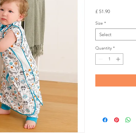
Price
£ 51.90
Size
*
Select
Quantity
*
-
0-3 ay arası kundak,
12 ay arası torba uyk
tulumu olarak ku
- Yan fermuarı i