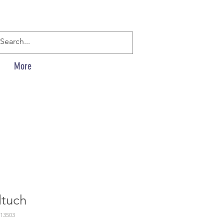
More
ltuch
913503