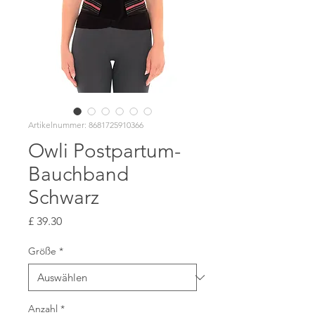
Artikelnummer: 8681725910366
Owli Postpartum-
Bauchband
Schwarz
Preis
£ 39.30
Größe
*
Anzahl
*