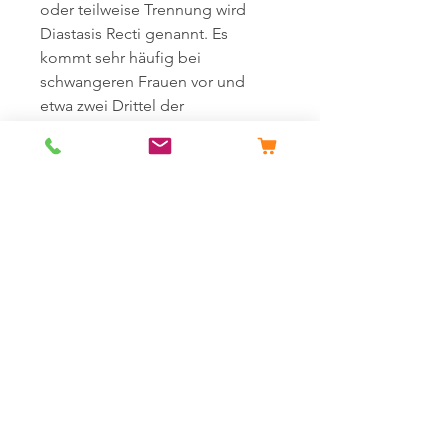
oder teilweise Trennung wird
Diastasis Recti genannt. Es
kommt sehr häufig bei
schwangeren Frauen vor und
etwa zwei Drittel der
schwangeren Frauen erleben es
nach der Schwangerschaft.
XS/S: passend für einen
Bauchumfang von 61–90 cm,
M/L: passend für einen
Bauchumfang von 91–110 cm,
XL/XXL: passend für einen
Bauchumfang von 111–140 cm.