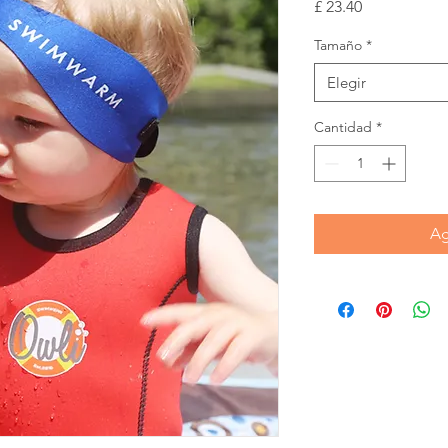
Precio
£ 23.40
Tamaño
*
Elegir
Cantidad
*
Ag