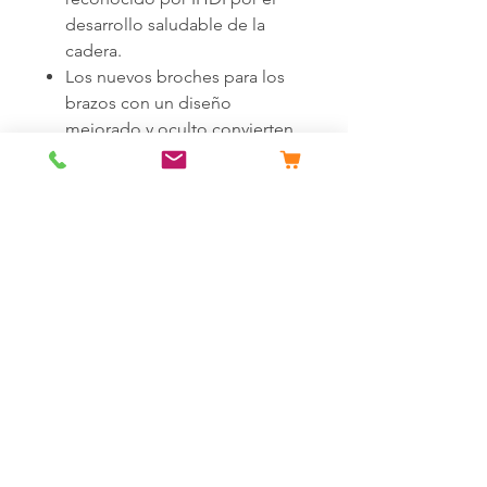
desarrollo saludable de la
cadera.
Los nuevos broches para los
brazos con un diseño
mejorado y oculto convierten
este envoltorio en un saco de
dormir.
Owli es perfecto para niños
pequeños de entre 12 y 36
meses, ya que empiezan a
caminar y descubrir.
El diseño de espacio
mejorado para las piernas
ahora es más espacioso y más
cómodo para dormir o jugar.
Las cremalleras
bidireccionales y las
protecciones de las