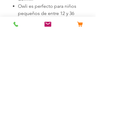
Owli es perfecto para niños
pequeños de entre 12 y 36
meses, ya que empiezan a
caminar y descubrir.
El diseño de espacio
mejorado para las piernas
ahora es más espacioso y más
cómodo para dormir o jugar.
Las cremalleras
bidireccionales y las
protecciones de las
cremalleras son esenciales en
cada pijama Owli.
Creamos el nuevo Owli
Sleeping Guru con un tejido
fácil de cuidar, duradero pero
transpirable.