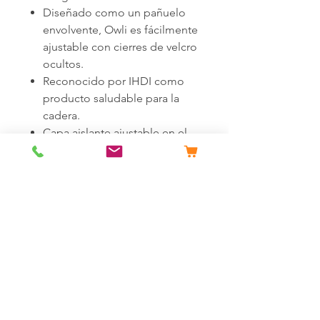
Diseñado como un pañuelo
envolvente, Owli es fácilmente
ajustable con cierres de velcro
ocultos.
Reconocido por IHDI como
producto saludable para la
cadera.
Capa aislante ajustable en el
pecho con cierres de velcro
más silenciosos.
Uso reversible con diferente
selección de colores.
Sudadera con capucha
incorporada con acolchado
suave para soporte de la
cabeza.
Interior y exterior 100%
poliéster de alta calidad.