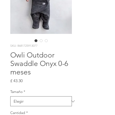
SKU: 8681725913077
Owli Outdoor
Swaddle Onyx 0-6
meses
Precio
£ 43.30
Tamaño
*
Cantidad
*