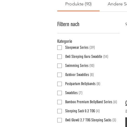
Produkte (90)
Andere Se
Filtern nach
Kategorie
Sleepwear Series
(
39
)
Owli Sleeping Guru Swaddle
(
14
)
Swimming Series
(
10
)
Outdoor Swaddles
(
8
)
Postpartum Bellybands
(
8
)
Swaddles
(
7
)
Bamboo Premium BellyBand Series
(
6
)
Sleeping Sack 0.2 TOG
(
4
)
Owli Glowli 2.7 TOG Sleeping Sacks
(
3
)