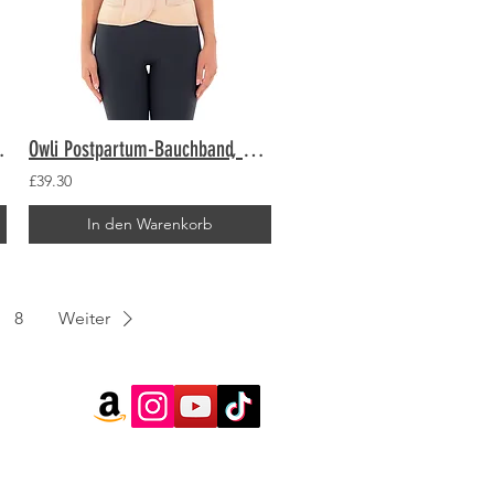
d Schwarz
Owli Postpartum-Bauchband, nackt
£39.30
In den Warenkorb
8
Weiter