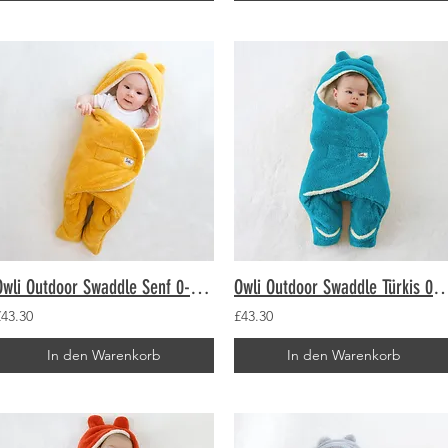
Owli Outdoor Swaddle Senf 0-6 Monate
Owli Outdoor Swaddle Türkis 
£43.30
£43.30
In den Warenkorb
In den Warenkorb