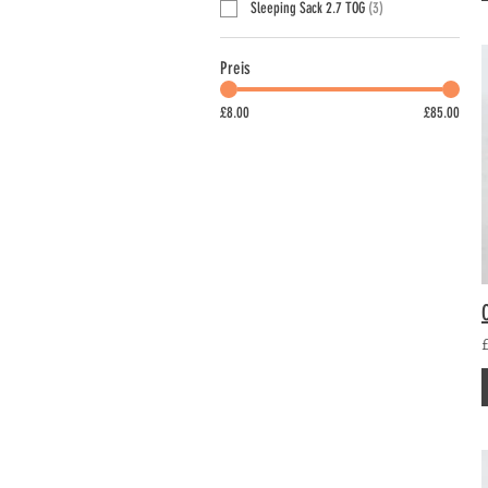
Sleeping Sack 2.7 TOG
(
3
)
Preis
£8.00
£85.00