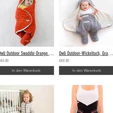
Owli Outdoor Swaddle Orange 0-6 Monate
Owli Outdoor-Wickeltuch, Grau, 0–6 Monate
£43.30
£43.30
In den Warenkorb
In den Warenkorb