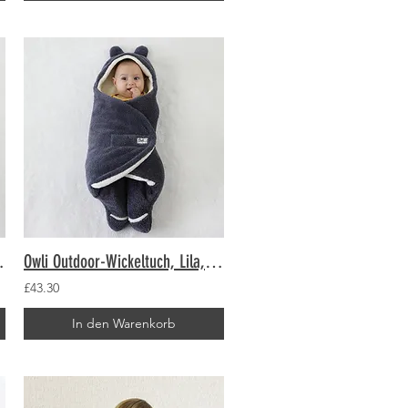
0-6 Monate
Owli Outdoor-Wickeltuch, Lila, 0–6 Monate
£43.30
In den Warenkorb