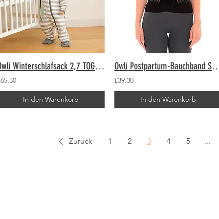
Owli Winterschlafsack 2,7 TOG Faultier
Owli Postpartum-Bauchban
£65.30
£39.30
In den Warenkorb
In den Warenkorb
Zurück
1
2
3
4
5
...